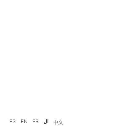
09 نوفمبر 2025 · 12:29
إشعار قانوني
الأخبار
اعمل معنا
سياسة الخصوصية
قناة الأخلاق
اتصل بنا
© 2024 Manufacturas Ceylan S.L.
ال
FR
EN
ES
中文