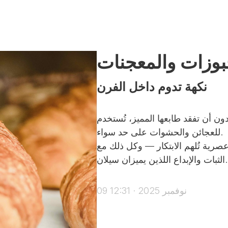
المنتجات
من نحن
بوزات والمعجنات
نكهة تدوم داخل الفرن
ن أن تفقد طابعها المميز، تُستخدم
للعجائن والحشوات على حد سواء.
عصرية تُلهم الابتكار — وكل ذلك مع
الثبات والإبداع اللذين يميزان سيلان.
09 نوفمبر 2025 · 12:31