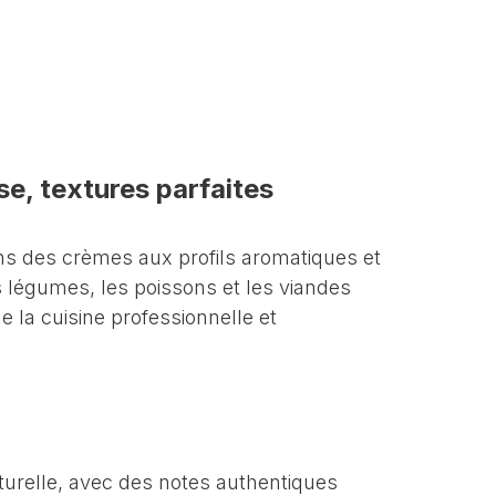
ES
EN
FR
ال
Qualité
Contact
中文
se, textures parfaites
s des crèmes aux profils aromatiques et
s légumes, les poissons et les viandes
e la cuisine professionnelle et
turelle, avec des notes authentiques